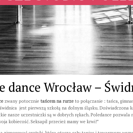
e dance Wrocław – Świd
ce
zwany potocznie
tańcem na rurze
to połączanie : tańca, gimna
 świdnica jest pierwszą szkołą na dolnym śląsku. Doświadczona k
kie nasze uczestniczki są w dobrych rękach. Poledance pozwala n
oja kobiecość. Seksapil przecież mamy we krwi!”
a zignorować erotyki, która otacza cały taniec i towarzyszy wsz