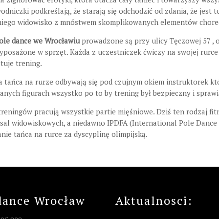
dniczki podkreślają, że starają się odchodzić od zdania, że jest t
 niego widowisko z mnóstwem skomplikowanych elementów choreogr
Pole dance we Wrocławiu
prowadzone są przy ulicy Tęczowej 57 , 
posażone w sprzęt. Każda z uczestniczek ćwiczy na swojej rurce 
tuje trening.
a tańca na rurze odbywają się pod czujnym okiem instruktorek kt
nych figurach wszystko po to by trening był bezpieczny i sprawi
reningów pracują wszystkie partie mięśniowe. Dziś ten rodzaj fit
 sal widowiskowych, a niedawno IPDFA (International Pole Dance 
nie tańca na rurce za dyscyplinę olimpijską.
dance Wrocław
Aktualnosci: