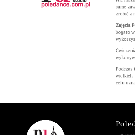
same zawo
zrobić z
Zajęcia 
bogato wy
wykorzys
Ćwiczeni
wykonywa
Podczas t
wielkich
celu uzna
Pole