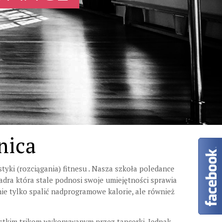
nica
styki (rozciągania) fitnesu . Nasza szkoła poledance
adra która stale podnosi swoje umiejętności sprawia
ie tylko spalić nadprogramowe kalorie, ale również
ystkim trikom wykonywanym przez tancerki. Jednak