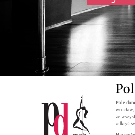
Pol
Pole dan
wrocław,
że wszyst
odkryć sw
Nie możn