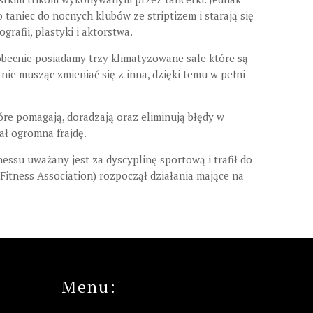
o taniec do nocnych klubów ze striptizem i starają się
afii, plastyki i aktorstwa.
obecnie posiadamy trzy klimatyzowane sale które są
nie musząc zmieniać się z inna, dzięki temu w pełni
óre pomagają, doradzają oraz eliminują błędy w
ał ogromna frajdę.
nessu uważany jest za dyscyplinę sportową i trafił do
Fitness Association) rozpoczął działania mające na
Menu: